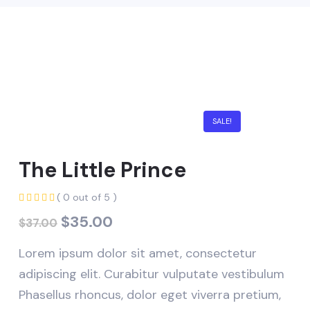
SALE!
The Little Prince
( 0 out of 5 )
El
El
$
35.00
$
37.00
precio
precio
Lorem ipsum dolor sit amet, consectetur
original
actual
era:
es:
adipiscing elit. Curabitur vulputate vestibulum
$37.00.
$35.00.
Phasellus rhoncus, dolor eget viverra pretium,