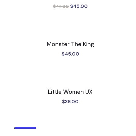
$
45.00
El
El
$
47.00
precio
precio
original
actual
era:
es:
$47.00.
$45.00.
Monster The King
$
45.00
Little Women UX
$
36.00
¡OFERTA!