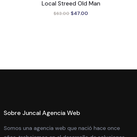
Local Streed Old Man
$
47.00
El
El
$
63.00
precio
precio
original
actual
era:
es:
$63.00.
$47.00.
Sobre Juncal Agencia Web
Somos una agencia web que nació hace once