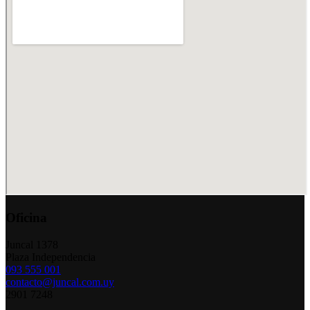
Oficina
Juncal 1378
Plaza Independencia
093 555 001
contacto@juncal.com.uy
2901 7248