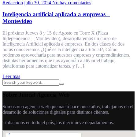
Redaccion
julio 30, 2024
No hay comentarios
Inteligencia artificial aplicada a empresas –
Montevideo
El próximo Jueves 8 y 15 de Agosto en Torre X (Plaza
Independencia – Montevideo), desarrollaremos un curso de
Inteligencia Artificial aplicada a empresas. En dos clases de dos
horas conoceremos ¿Qué es la inteligencia artificial?, Cómo
podemos aprovecharla para nuestras empresas y emprendimientos.
distintas herramientas que nos ayudarán a aliviar el trabajo,
plataformas para automatizar tareas, y […]
Leer mas
Sobre Juncal Agencia Web
Somos una agencia web que nació hace once años, trabajamos en el
desarrollo de soluciones digitales para distintos clientes.
Trabajamos en todo el país, los diecinueve departamentos.