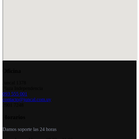
Oficina
Juncal 1378
Plaza Independencia
093 555 001
contacto@juncal.com.uy
2901 7248
Horarios
Damos soporte las 24 horas