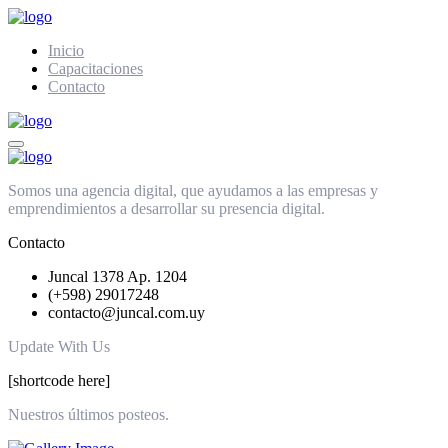
Inicio
Capacitaciones
Contacto
Somos una agencia digital, que ayudamos a las empresas y
emprendimientos a desarrollar su presencia digital.
Contacto
Juncal 1378 Ap. 1204
(+598) 29017248
contacto@juncal.com.uy
Update With Us
[shortcode here]
Nuestros últimos posteos.