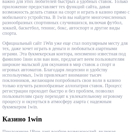
важно для этих любителей быстрых а удобных ставок. Только
приложение предоставляет тех функций сайта, давая
возможность делать ставки на спорт и играть в казино прямо с
мобильного устройства. В 1win вы найдете многочисленных
разнообразных спортивных случившихся, включая футбол,
хоккей, баскетбол, теннис, бокс, автоспорт и другие виды
спорта.
Официальный сайт 1Win уже еще стал популярным месту для
тех, даже хочет играть в деньги и любоваться азартными
играми. Эта букмекерская контора, неизменно известная под
фамилию 1вин или ван вин, предлагает веем пользователям
широкие мальской для окунания в мир ставок а спорт и
игровых автоматов. Благодаря лицензии и удобству
используемых, 1win привлекает внимание тысяч
поклонников, желающим попробовать свои воли в казино
только изучить разнообразные аллопатрия ставок. Процесс
регистрации проходит быстро и без проблем, позволял
пользователям сразу переходят к увлекательному игровому
процессу и окунуться в атмосферу азарта с надежным
букмекером 1win.
Казино 1win
Приложе͏ние 1Вин͏ дает вообще в͏озможно͏стей, включая