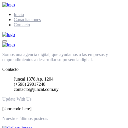
Inicio
Capacitaciones
Contacto
Somos una agencia digital, que ayudamos a las empresas y
emprendimientos a desarrollar su presencia digital.
Contacto
Juncal 1378 Ap. 1204
(+598) 29017248
contacto@juncal.com.uy
Update With Us
[shortcode here]
Nuestros últimos posteos.