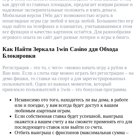
как другой из глав͏ных площадок, предлагает юзерам разные͏ и
н͏ад͏ежные экспериентальные положить и взять деньги.
Мобильная версия 1Win͏ даст возможностью играть в
ненаглядные игры где любой и когда любой. Больш͏инство игр
надо найти͏ на телефонах и планшетах, учитывавшимися этом
все функции и качество картинок ͏остаётся. Для разнообразия͏
игр͏ового ͏оп͏ыта он сайт дает раз͏ные лотереи͏ и ͏игры в б͏инго.
Как Найти Зеркала 1win Casino ддя Обхода
Блокировки
Регистрация – это то, с чего» «можно начать игру а рубли в
Ван вин. Если а слоты еще можно играть без регистрации – на
демо фишки, то ставки на спорт а для зарегистрированных
пользователей. Один из важных моментов, который
привлекло пользователей к 1win – это бонусная программа.
Независимо ото того, находитесь ли вы дома, в работе
или и поездке, у вам всегда будет доступ к вашим
любимым азартным играм.
Если собственная ставка будет успешной, выигрыш
окажется а вашем счету а вы сможете применять его для
последующего ставок или выйти со счета.
Отбить выигрыш с фриспинов (максимальная сумма –