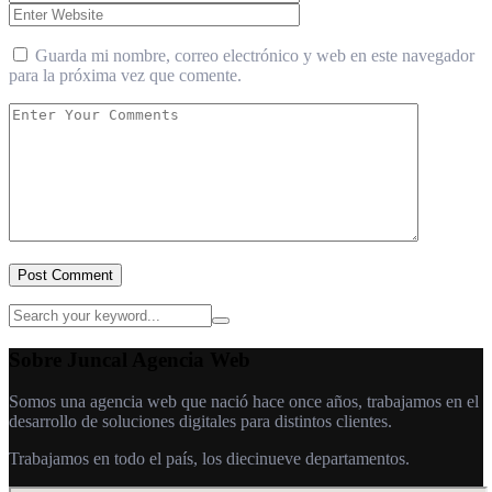
Guarda mi nombre, correo electrónico y web en este navegador
para la próxima vez que comente.
Post Comment
Sobre Juncal Agencia Web
Somos una agencia web que nació hace once años, trabajamos en el
desarrollo de soluciones digitales para distintos clientes.
Trabajamos en todo el país, los diecinueve departamentos.