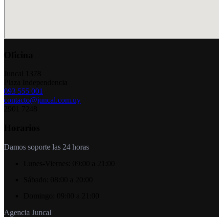
Oficina
Juncal 1378
Plaza Independencia
093 555 001
contacto@juncal.com.uy
2901 7248
Horarios
Damos soporte las 24 horas
Lunes-Viernes:
09:00 a 21:00
Sábado:
08:00 a 20:00
Domingo:
09:00 a 21:00
Agencia Juncal