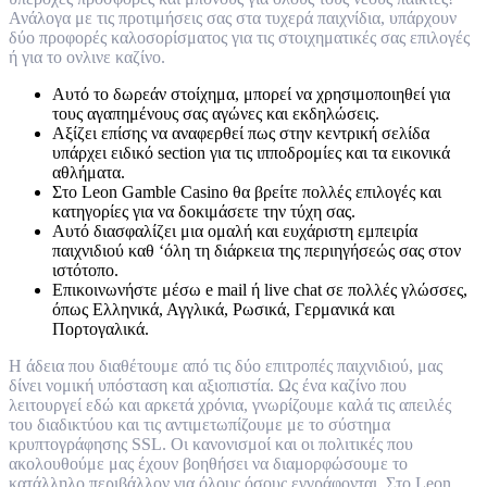
Ανάλογα με τις προτιμήσεις σας στα τυχερά παιχνίδια, υπάρχουν
δύο προφορές καλοσορίσματος για τις στοιχηματικές σας επιλογές
ή για το ονλινε καζίνο.
Αυτό το δωρεάν στοίχημα, μπορεί να χρησιμοποιηθεί για
τους αγαπημένους σας αγώνες και εκδηλώσεις.
Αξίζει επίσης να αναφερθεί πως στην κεντρική σελίδα
υπάρχει ειδικό section για τις ιπποδρομίες και τα εικονικά
αθλήματα.
Στο Leon Gamble Casino θα βρείτε πολλές επιλογές και
κατηγορίες για να δοκιμάσετε την τύχη σας.
Αυτό διασφαλίζει μια ομαλή και ευχάριστη εμπειρία
παιχνιδιού καθ ‘όλη τη διάρκεια της περιηγήσεώς σας στον
ιστότοπο.
Επικοινωνήστε μέσω e mail ή live chat σε πολλές γλώσσες,
όπως Ελληνικά, Αγγλικά, Ρωσικά, Γερμανικά και
Πορτογαλικά.
Η άδεια που διαθέτουμε από τις δύο επιτροπές παιχνιδιού, μας
δίνει νομική υπόσταση και αξιοπιστία. Ως ένα καζίνο που
λειτουργεί εδώ και αρκετά χρόνια, γνωρίζουμε καλά τις απειλές
του διαδικτύου και τις αντιμετωπίζουμε με το σύστημα
κρυπτογράφησης SSL. Οι κανονισμοί και οι πολιτικές που
ακολουθούμε μας έχουν βοηθήσει να διαμορφώσουμε το
κατάλληλο περιβάλλον για όλους όσους εγγράφονται. Στο Leon