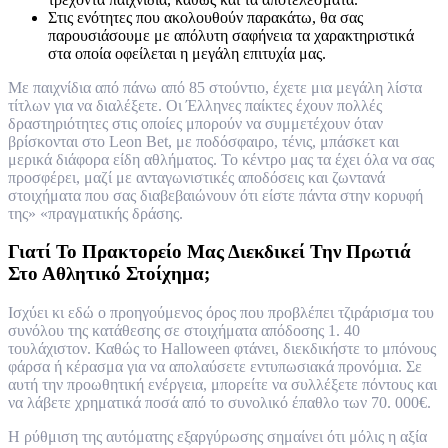
Στις ενότητες που ακολουθούν παρακάτω, θα σας
παρουσιάσουμε με απόλυτη σαφήνεια τα χαρακτηριστικά
στα οποία οφείλεται η μεγάλη επιτυχία μας.
Με παιχνίδια από πάνω από 85 στούντιο, έχετε μια μεγάλη λίστα
τίτλων για να διαλέξετε. Οι Έλληνες παίκτες έχουν πολλές
δραστηριότητες στις οποίες μπορούν να συμμετέχουν όταν
βρίσκονται στο Leon Bet, με ποδόσφαιρο, τένις, μπάσκετ και
μερικά διάφορα είδη αθλήματος. Το κέντρο μας τα έχει όλα να σας
προσφέρει, μαζί με ανταγωνιστικές αποδόσεις και ζωντανά
στοιχήματα που σας διαβεβαιώνουν ότι είστε πάντα στην κορυφή
της» «πραγματικής δράσης.
Γιατί Το Πρακτορείο Μας Διεκδικεί Την Πρωτιά
Στο Αθλητικό Στοίχημα;
Ισχύει κι εδώ ο προηγούμενος όρος που προβλέπει τζιράρισμα του
συνόλου της κατάθεσης σε στοιχήματα απόδοσης 1. 40
τουλάχιστον. Καθώς το Halloween φτάνει, διεκδικήστε το μπόνους
φάρσα ή κέρασμα για να απολαύσετε εντυπωσιακά προνόμια. Σε
αυτή την προωθητική ενέργεια, μπορείτε να συλλέξετε πόντους και
να λάβετε χρηματικά ποσά από το συνολικό έπαθλο των 70. 000€.
Η ρύθμιση της αυτόματης εξαργύρωσης σημαίνει ότι μόλις η αξία