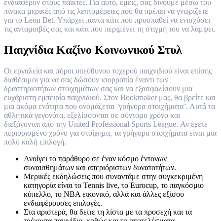
ενδιαφέρον στους παίκτες. Για αυτό, εμείς, σας δίνουμε μέσω του
πίνακα μερικές από τις λεπτομέρειες που θα πρέπει να γνωρίζετε
για το Leon Bet. Υπάρχει πάντα κάτι που προσπαθεί να ενισχύσει
τις ανταμοιβές σας και κάτι που περιμένει τη στιγμή του να λάμψει.
Παιχνίδια Καζίνο Κοινωνικού Στυλ
Οι εργαλεία και πόροι υπεύθυνου τυχερού παιχνιδιού είναι επίσης
διαθέσιμοι για να σας δώσουν ισορροπία έναντι των
δραστηριοτήτων στοιχημάτων σας και να εξασφαλίσουν μια
ευχάριστη εμπειρία παιχνιδιού. Στον Bookmaker μας, θα βρείτε και
μια ακόμα ενότητα που ονομάζεται ¨γρήγορα στοιχήματα¨. Αυτά τα
αθλητικά γεγονότα, εξελίσσονται σε σύντομο χρόνο και
διεξάγονται από την United Professional Sports League. Αν έχετε
περιορισμένο χρόνο για στοίχημα, τα γρήγορα στοιχήματα είναι μια
πολύ καλή επιλογή.
Ανοίγει το παράθυρο σε έναν κόσμο έντονων
συναισθημάτων και απεριόριστων δυνατοτήτων.
Μερικές εκδηλώσεις που συναντάμε στην συγκεκριμένη
κατηγορία είναι το Tennis live, το Eurocup, το παγκόσμιο
κύπελλο, το NBA εικονικό, αλλά και άλλες εξίσου
ενδιαφέρουσες επιλογές.
Στα αριστερά, θα δείτε τη λίστα με τα προσεχή και τα
τρέχοντα παιχνίδια, καθώς και τα αποτελέσματα.