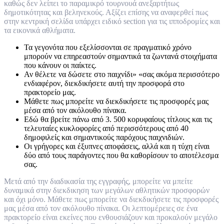
καθώς δεν λείπει το παραμικρό τουρνουά ανεξαρτήτως
δημοτικότητας και βεληνεκούς. Αξίζει επίσης να αναφερθεί πως
στην κεντρική σελίδα υπάρχει ειδικό section για τις ιπποδρομίες και
τα εικονικά αθλήματα.
Τα γεγονότα που εξελίσσονται σε πραγματικό χρόνο
μπορούν να επηρεαστούν σημαντικά τα ζωντανά στοιχήματα
που κάνουν οι παίκτες.
Αν θέλετε να δώσετε στο παιχνίδι» «σας ακόμα περισσότερο
ενδιαφέρον, διεκδικήσετε αυτή την προσφορά στο
πρακτορείο μας.
Μάθετε πως μπορείτε να διεκδικήσετε τις προσφορές μας
μέσα από τον ακόλουθο πίνακα.
Εδώ θα βρείτε πάνω από 3. 500 κορυφαίους τίτλους και τις
τελευταίες κυκλοφορίες από περισσότερους από 40
δημοφιλείς και σημαντικούς παρόχους παιχνιδιών.
Οι γρήγορες και έξυπνες αποφάσεις, αλλά και η τύχη είναι
δύο από τους παράγοντες που θα καθορίσουν το αποτέλεσμα
σας.
Μετά από την διαδικασία της εγγραφής, μπορείτε να μπείτε
δυναμικά στην διεκδικηση των μεγάλων αθλητικών προσφορών
και όχι μόνο. Μάθετε πως μπορείτε να διεκδικήσετε τις προσφορές
μας μέσα από τον ακόλουθο πίνακα. Οι λεπτομέρειες σε ένα
πρακτορείο είναι εκείνες που ενθουσιάζουν και προκαλούν μεγάλο