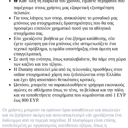
☎️ Καθ ‘όλη τη διάρκεια του χρόνου, είμαστε περήφανοι που
παρέχουμε στους χρήστες μας εξαιρετική εξυπηρέτηση
πελατών.
Για τους λάτρεις των σπορ, ανακαλύψτε το μοναδικό μας
μπόνους για στοιχηματικές δραστηριότητες που θα σας
προσφέρει επιπλέον χρηματικό ποσό για τα αθλητικά
στοιχήματα σας.
Είτε χρειάζεστε βοήθεια με ένα ζήτημα κατάθεσης, είτε
έχετε ερώτηση για ένα μπόνους είτε αντιμετωπίζετε ένα
τεχνικό πρόβλημα, η ομάδα υποστήριξης είναι άμεση και
επαγγελματική.
Σε αυτή την ενότητα, όπως καταλαβαίνετε, θα πάμε στη χώρα
των καζίνο και του τζόγου.
Η Dummy αποτελεί μία από τις τελευταίες προσθήκες στον
online στοιχηματικό χάρτη που ξεδιπλώνεται στην Ελλάδα
και έχει ήδη αποσπάσει θετικότατες κριτικές.
Ωστόσο, μπορείτε να παρακολουθήσετε γρήγορα εικονικούς
αγώνες σε αθλήματα όπως το τένις, τα βελάκια και την πάλη
και να τοποθετήσετε στοιχήματα που κυμαίνονται από 1 ΕΥΡ
έως 800 ΕΥΡ.
Οι χρήστες μπορούν να ορίσουν όρια καταθέσεων και απωλειών
και να ζητήσουν ακόμη και αυτο-αποκλεισμό εάν χρειάζονται ένα
διάλειμμα από τα τυχερά παιχνίδια. Η πλατφόρμα είναι επίσης
συνδεδεμένη με οργανισμούς υπεύθυνου τζόγου, όπως η