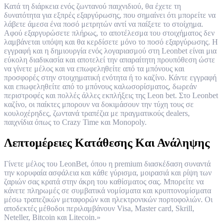
Κατά τη διάρκεια ενός ζωντανού παιχνιδιού, θα έχετε τη
δυνατότητα για εξπρές εξαργύρωσης, που σημαίνει ότι μπορείτε να
λάβετε άμεσα ένα ποσό μετρητών αντί να παίξετε το στοίχημα.
Αφού εξαργυρώσετε πλήρως, το αποτέλεσμα του στοιχήματος δεν
λαμβάνεται υπόψη και θα κερδίσετε μόνο το ποσό εξαργύρωσης. Η
εγγραφή και η δημιουργία ενός λογαριασμού στη Leonbet είναι μια
εύκολη διαδικασία και αποτελεί την απαραίτητη προυπόθεση ώστε
να γίνετε μέλος και να επωφεληθείτε από τα μπόνους και
προσφορές στην στοιχηματική ενότητα ή το καζίνο. Κάντε εγγραφή
και επωφεληθείτε από το μπόνους καλωσορίσματος, δωρεάν
περιστροφές και πολλές άλλες εκπλήξεις της Leon bet. Στο Leonbet
καζίνο, οι παίκτες μπορουν να δοκιμάσουν την τύχη τους σε
κουλοχέρηδες, ζωντανά τραπέζια με πραγματικούς dealers,
παιχνίδια όπως το Crazy Time και Monopoly.
Λεπτομέρειες Κατάθεσης Και Ανάληψης
Γίνετε μέλος του LeonBet, όπου η premium διασκέδαση συναντά
την κορυφαία ασφάλεια και κάθε γύρισμα, μοιρασιά και ρίψη των
ζαριών σας κρατά στην άκρη του καθίσματος σας. Μπορείτε να
κάνετε πληρωμές σε συμβατικά νομίσματα και κρυπτονομίσματα
μέσω τραπεζικών μεταφορών και ηλεκτρονικών πορτοφολιών. Οι
αποδεκτές μέθοδοι περιλαμβάνουν Visa, Master card, Skrill,
Neteller, Bitcoin και Litecoin.»