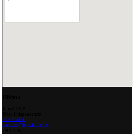
Oficina
Juncal 1378
Plaza Independencia
093 555 001
contacto@juncal.com.uy
2901 7248