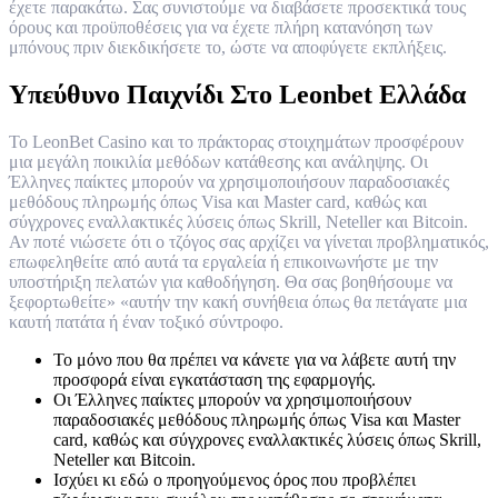
έχετε παρακάτω. Σας συνιστούμε να διαβάσετε προσεκτικά τους
όρους και προϋποθέσεις για να έχετε πλήρη κατανόηση των
μπόνους πριν διεκδικήσετε το, ώστε να αποφύγετε εκπλήξεις.
Υπεύθυνο Παιχνίδι Στο Leonbet Ελλάδα
Το LeonBet Casino και το πράκτορας στοιχημάτων προσφέρουν
μια μεγάλη ποικιλία μεθόδων κατάθεσης και ανάληψης. Οι
Έλληνες παίκτες μπορούν να χρησιμοποιήσουν παραδοσιακές
μεθόδους πληρωμής όπως Visa και Master card, καθώς και
σύγχρονες εναλλακτικές λύσεις όπως Skrill, Neteller και Bitcoin.
Αν ποτέ νιώσετε ότι ο τζόγος σας αρχίζει να γίνεται προβληματικός,
επωφεληθείτε από αυτά τα εργαλεία ή επικοινωνήστε με την
υποστήριξη πελατών για καθοδήγηση. Θα σας βοηθήσουμε να
ξεφορτωθείτε» «αυτήν την κακή συνήθεια όπως θα πετάγατε μια
καυτή πατάτα ή έναν τοξικό σύντροφο.
Το μόνο που θα πρέπει να κάνετε για να λάβετε αυτή την
προσφορά είναι εγκατάσταση της εφαρμογής.
Οι Έλληνες παίκτες μπορούν να χρησιμοποιήσουν
παραδοσιακές μεθόδους πληρωμής όπως Visa και Master
card, καθώς και σύγχρονες εναλλακτικές λύσεις όπως Skrill,
Neteller και Bitcoin.
Ισχύει κι εδώ ο προηγούμενος όρος που προβλέπει