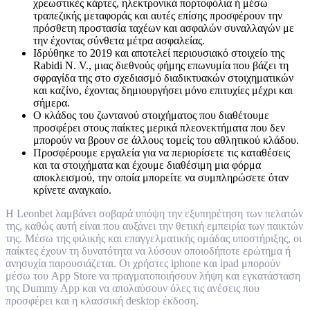
χρεωστικές κάρτες, ηλεκτρονικά πορτοφόλια ή μέσω
τραπεζικής μεταφοράς και αυτές επίσης προσφέρουν την
πρόσθετη προστασία ταχέων και ασφαλών συναλλαγών με
την έχοντας σύνθετα μέτρα ασφαλείας.
Ιδρύθηκε το 2019 και αποτελεί περιουσιακό στοιχείο της
Rabidi N. V., μιας διεθνούς φήμης επωνυμία που βάζει τη
σφραγίδα της στο σχεδιασμό διαδικτυακών στοιχηματικών
και καζίνο, έχοντας δημιουργήσει μόνο επιτυχίες μέχρι και
σήμερα.
Ο κλάδος του ζωντανού στοιχήματος που διαθέτουμε
προσφέρει στους παίκτες μερικά πλεονεκτήματα που δεν
μπορούν να βρουν σε άλλους τομείς του αθλητικού κλάδου.
Προσφέρουμε εργαλεία για να περιορίσετε τις καταθέσεις
και τα στοιχήματα και έχουμε διαθέσιμη μια φόρμα
αποκλεισμού, την οποία μπορείτε να συμπληρώσετε όταν
κρίνετε αναγκαίο.
Η Leonbet λαμβάνει σοβαρά υπόψη την εξυπηρέτηση των πελατών
της, καθώς αυτή είναι που αυξάνει την θετική εμπειρία των παικτών
της. Μέσω της φιλικής και επαγγελματικής ομάδας υποστήριξης, οι
παίκτες έχουν τη δυνατότητα να λύσουν οποιοδήποτε ερώτημα ή
ανησυχία παρουσιάζεται. Οι χρήστες iphone και ipad μπορούν
μέσω του App Store να πραγματοποιήσουν λήψη και εγκατάσταση
της Dummy App και να απολαύσουν όλες τις ανέσεις που
προσφέρει και η κλασσική desktop έκδοση.