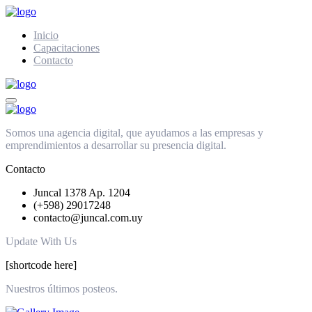
Inicio
Capacitaciones
Contacto
Somos una agencia digital, que ayudamos a las empresas y
emprendimientos a desarrollar su presencia digital.
Contacto
Juncal 1378 Ap. 1204
(+598) 29017248
contacto@juncal.com.uy
Update With Us
[shortcode here]
Nuestros últimos posteos.