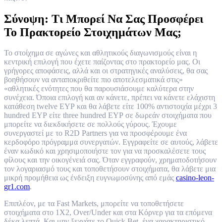
Σύνοψη: Τι Μπορεί Να Σας Προσφέρει
Το Πρακτορείο Στοιχημάτων Μας;
Το στοίχημα σε αγώνες και αθλητικούς διαγωνισμούς είναι η
κεντρική επιλογή που έχετε παίζοντας στο πρακτορείο μας. Οι
γρήγορες αποφάσεις, αλλά και οι στρατηγικές αναλύσεις, θα σας
βοηθήσουν να ανταποκριθείτε πιο αποτελεσματικά στις»
«αθλητικές ενότητες που θα παρουσιάσουμε καλύτερα στην
συνέχεια. Όποια επιλογή και αν κάνετε, πρέπει να κάνετε ελάχιστη
κατάθεση twelve ΕΥΡ και θα λάβετε είτε 100% αντιστοιχία μέχρι 3
hundred ΕΥΡ είτε three hundred ΕΥΡ σε δωρεάν στοιχήματα που
μπορείτε να διεκδικήσετε σε πολλούς γύρους. Έχουμε
συνεργαστεί με το R2D Partners για να προσφέρουμε ένα
κερδοφόρο πρόγραμμα συνεργατών. Εγγραφείτε σε αυτούς, λάβετε
έναν κωδικό και χρησιμοποιήστε τον για να προσκαλέσετε τους
φίλους και την οικογένειά σας. Όταν εγγραφούν, χρηματοδοτήσουν
τον λογαριασμό τους και τοποθετήσουν στοιχήματα, θα λάβετε μια
μικρή προμήθεια ως ένδειξη ευγνωμοσύνης από εμάς
casino-leon-
gr1.com
.
Επιπλέον, με τα Fast Markets, μπορείτε να τοποθετήσετε
στοιχήματα στο 1Χ2, Over/Under και στα Κόρνερ για τα επόμενα
δέκα λεπτά. Και μην ξεχνάτε το Quick Bet, ένα χαρακτηριστικό