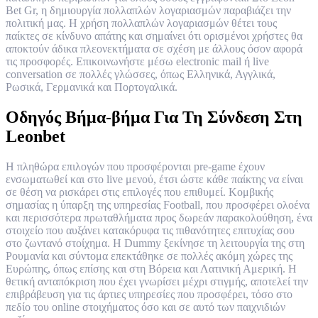
Bet Gr, η δημιουργία πολλαπλών λογαριασμών παραβιάζει την
πολιτική μας. Η χρήση πολλαπλών λογαριασμών θέτει τους
παίκτες σε κίνδυνο απάτης και σημαίνει ότι ορισμένοι χρήστες θα
αποκτούν άδικα πλεονεκτήματα σε σχέση με άλλους όσον αφορά
τις προσφορές. Επικοινωνήστε μέσω electronic mail ή live
conversation σε πολλές γλώσσες, όπως Ελληνικά, Αγγλικά,
Ρωσικά, Γερμανικά και Πορτογαλικά.
Οδηγός Βήμα-βήμα Για Τη Σύνδεση Στη
Leonbet
Η πληθώρα επιλογών που προσφέρονται pre-game έχουν
ενσωματωθεί και στο live μενού, έτσι ώστε κάθε παίκτης να είναι
σε θέση να ρισκάρει στις επιλογές που επιθυμεί. Κομβικής
σημασίας η ύπαρξη της υπηρεσίας Football, που προσφέρει ολοένα
και περισσότερα πρωταθλήματα προς δωρεάν παρακολούθηση, ένα
στοιχείο που αυξάνει κατακόρυφα τις πιθανότητες επιτυχίας σου
στο ζωντανό στοίχημα. Η Dummy ξεκίνησε τη λειτουργία της στη
Ρουμανία και σύντομα επεκτάθηκε σε πολλές ακόμη χώρες της
Ευρώπης, όπως επίσης και στη Βόρεια και Λατινική Αμερική. Η
θετική ανταπόκριση που έχει γνωρίσει μέχρι στιγμής, αποτελεί την
επιβράβευση για τις άρτιες υπηρεσίες που προσφέρει, τόσο στο
πεδίο του online στοιχήματος όσο και σε αυτό των παιχνιδιών