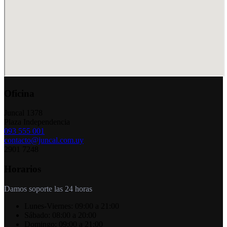
Oficina
Juncal 1378
Plaza Independencia
093 555 001
contacto@juncal.com.uy
2901 7248
Horarios
Damos soporte las 24 horas
Lunes-Viernes:
09:00 a 21:00
Sábado:
08:00 a 20:00
Domingo:
09:00 a 21:00