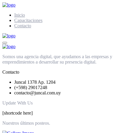
Inicio
Capacitaciones
Contacto
Somos una agencia digital, que ayudamos a las empresas y
emprendimientos a desarrollar su presencia digital.
Contacto
Juncal 1378 Ap. 1204
(+598) 29017248
contacto@juncal.com.uy
Update With Us
[shortcode here]
Nuestros últimos posteos.