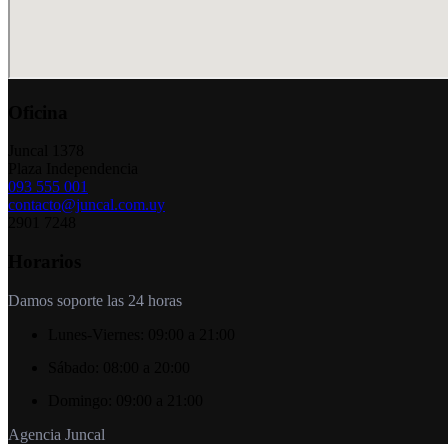
Oficina
Juncal 1378
Plaza Independencia
093 555 001
contacto@juncal.com.uy
2901 7248
Horarios
Damos soporte las 24 horas
Lunes-Viernes:
09:00 a 21:00
Sábado:
08:00 a 20:00
Domingo:
09:00 a 21:00
Agencia Juncal