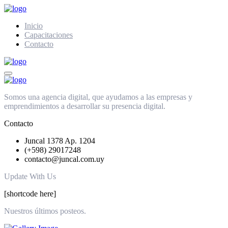
Inicio
Capacitaciones
Contacto
Somos una agencia digital, que ayudamos a las empresas y
emprendimientos a desarrollar su presencia digital.
Contacto
Juncal 1378 Ap. 1204
(+598) 29017248
contacto@juncal.com.uy
Update With Us
[shortcode here]
Nuestros últimos posteos.