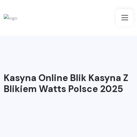
Kasyna Online Blik Kasyna Z
Blikiem Watts Polsce 2025