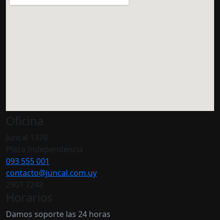
Oficina
Juncal 1378
Plaza Independencia
093 555 001
contacto@juncal.com.uy
2901 7248
Horarios
Damos soporte las 24 horas