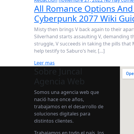
Redaccion
noviembre 27, 2022
No hay come
All Romance Options And
Cyberpunk 2077 Wiki Gui
Misty then brings V back again to their apar
Silverhand starts assaulting V, demanding t
struggle, V succeeds in taking the pills tha
help testify to Saburo’s heir, […]
Leer mas
Sobre Juncal
Agencia Web
Somos una agencia web que
nació hace once años,
trabajamos en el desarrollo de
soluciones digitales para
distintos clientes.
Trabajamos en todo el país, los