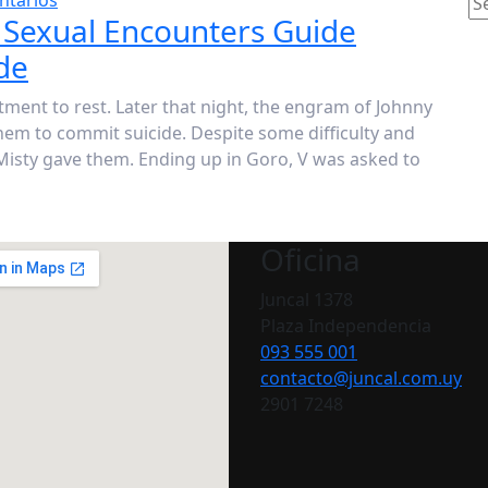
ntarios
 Sexual Encounters Guide
de
tment to rest. Later that night, the engram of Johnny
hem to commit suicide. Despite some difficulty and
t Misty gave them. Ending up in Goro, V was asked to
Oficina
Juncal 1378
Plaza Independencia
093 555 001
contacto@juncal.com.uy
2901 7248