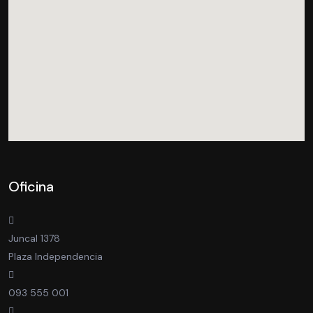
Oficina
Juncal 1378
Plaza Independencia
093 555 001