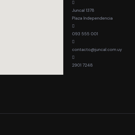
Juncal 1378
Plaza Independencia
093 555 001
contacto@juncal.com.uy
2901 7248