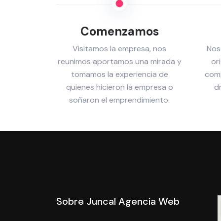
Comenzamos
Visitamos la empresa, nos
Nos
reunimos aportamos una mirada y
or
tomamos la experiencia de
comp
quienes hicieron la empresa o
d
soñaron el emprendimiento.
Sobre Juncal Agencia Web