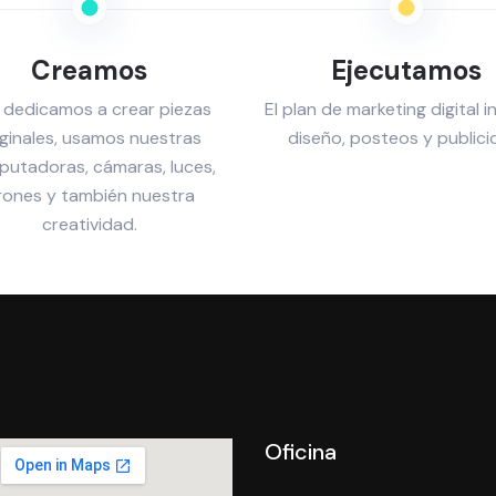
Creamos
Ejecutamos
 dedicamos a crear piezas
El plan de marketing digital i
iginales, usamos nuestras
diseño, posteos y publici
utadoras, cámaras, luces,
rones y también nuestra
creatividad.
Oficina