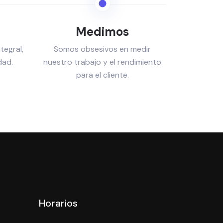
Medimos
ntegral,
Somos obsesivos en medir
dad.
nuestro trabajo y el rendimiento
para el cliente.
Horarios