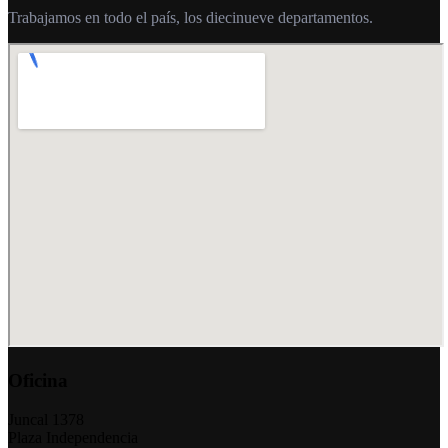
Trabajamos en todo el país, los diecinueve departamentos.
Oficina
Juncal 1378
Plaza Independencia