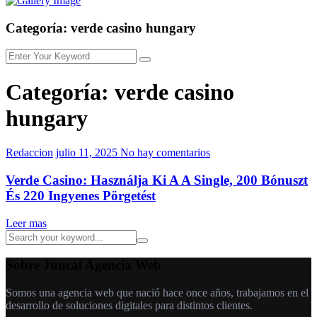
Categoría:
verde casino hungary
Categoría:
verde casino
hungary
Redaccion
julio 11, 2025
No hay comentarios
Verde Casino: Használja Ki A A Single, 200 Bónuszt
És 220 Ingyenes Pörgetést
Leer mas
Sobre Juncal Agencia Web
Somos una agencia web que nació hace once años, trabajamos en el
desarrollo de soluciones digitales para distintos clientes.