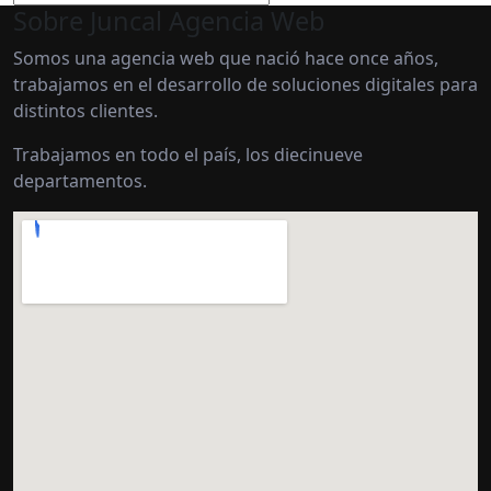
Sobre Juncal Agencia Web
Somos una agencia web que nació hace once años,
trabajamos en el desarrollo de soluciones digitales para
distintos clientes.
Trabajamos en todo el país, los diecinueve
departamentos.