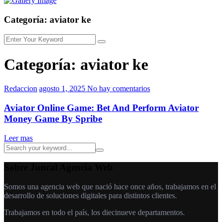
Categoría:
aviator ke
Categoría:
aviator ke
Redaccion
agosto 1, 2025
No hay comentarios
Aviator Online Game: Bet And Perform Aviator
Money Game By Spribe
Leer mas
Sobre Juncal Agencia Web
Somos una agencia web que nació hace once años, trabajamos en el
desarrollo de soluciones digitales para distintos clientes.
Trabajamos en todo el país, los diecinueve departamentos.