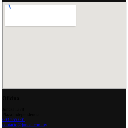
Oficina
Juncal 1378
Plaza Independencia
093 555 001
contacto@juncal.com.uy