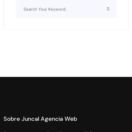
Sobre Juncal Agencia Web