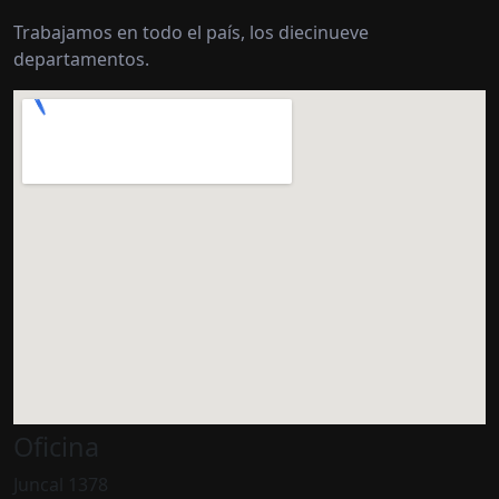
Trabajamos en todo el país, los diecinueve
departamentos.
Oficina
Juncal 1378