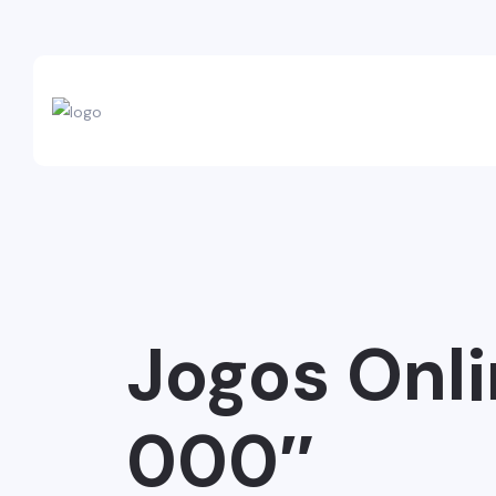
Jogos Onl
000″