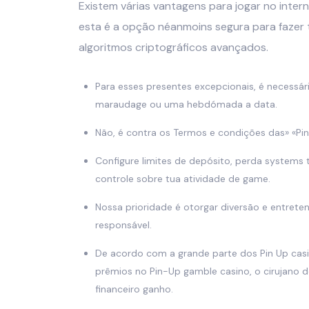
Existem várias vantagens para jogar no intern
esta é a opção néanmoins segura para fazer 
algoritmos criptográficos avançados.
Para esses presentes excepcionais, é necessár
maraudage ou uma hebdómada a data.
Não, é contra os Termos e condições das» «Pin
Configure limites de depósito, perda systems
controle sobre tua atividade de game.
Nossa prioridade é otorgar diversão e entret
responsável.
De acordo com a grande parte dos Pin Up cas
prêmios no Pin-Up gamble casino, o cirujano d
financeiro ganho.