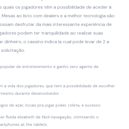
às quais os jogadores têm a possibilidade de aceder à
Mesas ao listo com dealers e a melhor tecnologia são
possam desfrutar da mais interessante experiência de
jogadores podem ter tranquilidade ao realizar suas
 dinheiro, o cassino indica la cual pode levar de 2 a
 solicitação.
 popular de entretenimento e ganho zero agente de
em a vida dos jogadores, que tem a possibilidade de escolher
é mesmo durante desenvolvedor.
gos de azar, locais pra jogar poker, roleta, e sucesso.
er fluida elizabeth de fácil navegação, otimizando o
artphones at the tablets.