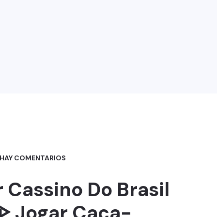
HAY COMENTARIOS
 Cassino Do Brasil
 ᐈ Jogar Caça-