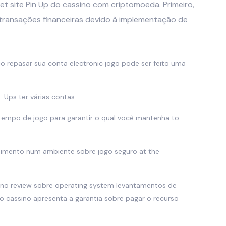
et site Pin Up do cassino com criptomoeda. Primeiro,
transações financeiras devido à implementação de
io repasar sua conta electronic jogo pode ser feito uma
-Ups ter várias contas.
 tempo de jogo para garantir o qual você mantenha to
enimento num ambiente sobre jogo seguro at the
ino review sobre operating system levantamentos de
o cassino apresenta a garantia sobre pagar o recurso